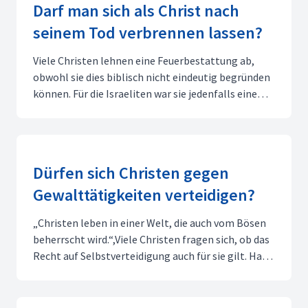
Darf man sich als Christ nach
seinem Tod verbrennen lassen?
Viele Christen lehnen eine Feuerbestattung ab,
obwohl sie dies biblisch nicht eindeutig begründen
können. Für die Israeliten war sie jedenfalls eine
schändliche Behandlung von Verstorbenen. Der
Leichnam eines Menschen war für sie keine bloße
Hülle, sondern der Mensch selbst, dem Gott nur
den Lebe...
Dürfen sich Christen gegen
Gewalttätigkeiten verteidigen?
„Christen leben in einer Welt, die auch vom Bösen
beherrscht wird.“,Viele Christen fragen sich, ob das
Recht auf Selbstverteidigung auch für sie gilt. Hat
Jesus ihnen nicht in der Bergpredigt geboten, die
andere Wange hinzuhalten? Den Schlüssel zum
richtigen Verständnis von Mt 5,38.39 finden wir ...