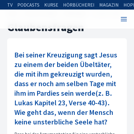
TV
PODCASTS
KURSE
HÖRBÜCHEREI
MAGAZIN
HOP
Home
Rund um die Bibel
Bibelfragen
Glaubensfragen
Glaubensfragen
Bei seiner Kreuzigung sagt Jesus
zu einem der beiden Übeltäter,
die mit ihm gekreuzigt wurden,
dass er noch am selben Tage mit
ihm im Pardies sein werde(z. B.
Lukas Kapitel 23, Verse 40-43).
Wie geht das, wenn der Mensch
keine unsterbliche Seele hat?