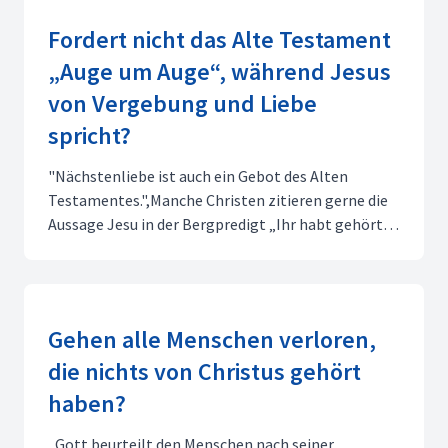
Fordert nicht das Alte Testament
„Auge um Auge“, während Jesus
von Vergebung und Liebe
spricht?
"Nächstenliebe ist auch ein Gebot des Alten
Testamentes.",Manche Christen zitieren gerne die
Aussage Jesu in der Bergpredigt „Ihr habt gehört,
dass gesagt ist: ‚Auge um Auge, Zahn um Zahn.‘ Ich
aber sage euch ..."(Mt 5,38.39). Damit wollen sie
zeigen, dass Jesus das Alte Testament verändert
und e...
Gehen alle Menschen verloren,
die nichts von Christus gehört
haben?
„Gott beurteilt den Menschen nach seiner