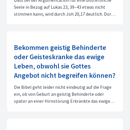
Dass bei der Argumentation für eine unsterbliche
Seele in Bezug auf Lukas 23, 39–43 etwas nicht
stimmen kann, wird durch Joh 20,17 deutlich. Dort
sagt der auferstandene Jesus zu Maria:„Rühre mich
nicht an, denn ich bin noch nicht aufgefahren zum
Vater." Also kann er nach seinem Tod ,nicht, im Par...
Bekommen geistig Behinderte
oder Geisteskranke das ewige
Leben, obwohl sie Gottes
Angebot nicht begreifen können?
Die Bibel geht leider nicht eindeutig auf die Frage
ein, ob von Geburt an geistig Behinderte oder
später an einer Hirnstörung Erkrankte das ewige
Leben bekommen. Sie gibt uns aber Grundsätze, die
wir auf beide Fälle anwenden können.,Zunächst gilt
für beide Gruppen sicherlich der Text aus Jes 42,3...