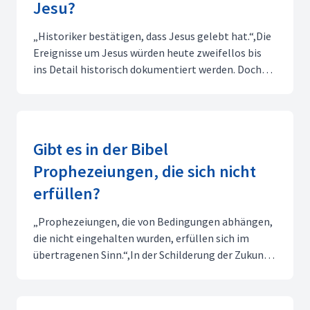
Jesu?
„Historiker bestätigen, dass Jesus gelebt hat.“,Die
Ereignisse um Jesus würden heute zweifellos bis
ins Detail historisch dokumentiert werden. Doch
welche Bedeutung hatte für griechische und
römische Historiker ein Wanderprediger in
Palästina? Warum sollte jemand über den Tod eines
Juden berichte...
Gibt es in der Bibel
Prophezeiungen, die sich nicht
erfüllen?
„Prophezeiungen, die von Bedingungen abhängen,
die nicht eingehalten wurden, erfüllen sich im
übertragenen Sinn.“,In der Schilderung der Zukunft
des Volkes Israel hat Gott oft zwei Möglichkeiten
offen gelassen, die von der Entscheidung des Volkes
abhingen (z. B. 5. Mose 28). Deshalb nennt man die...