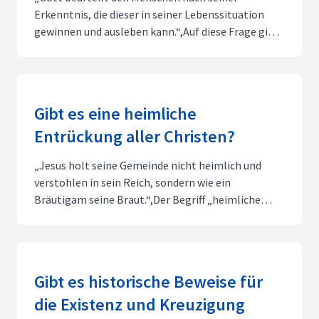
Erkenntnis, die dieser in seiner Lebenssituation
gewinnen und ausleben kann.“,Auf diese Frage gibt
uns die Bibel vier Antworten:,– Gott hat sich allen
Menschen in der Schöpfung offenbart. In den
Wundern der Natur können sie Gottes Macht, seine
Weisheit und...
Gibt es eine heimliche
Entrückung aller Christen?
„Jesus holt seine Gemeinde nicht heimlich und
verstohlen in sein Reich, sondern wie ein
Bräutigam seine Braut.“,Der Begriff „heimliche
„Entrückung" taucht nirgendwo in der Bibel auf. Er
geht vielmehr auf den Jesuiten Francisco Ribera
zurück. Ribera veröffentlichte 1585 eine
Abhandlung, in der er ...
Gibt es historische Beweise für
die Existenz und Kreuzigung