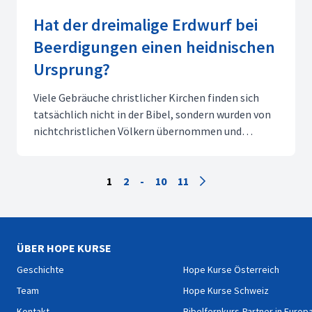
Hat der dreimalige Erdwurf bei
Beerdigungen einen heidnischen
Ursprung?
Viele Gebräuche christlicher Kirchen finden sich
tatsächlich nicht in der Bibel, sondern wurden von
nichtchristlichen Völkern übernommen und
christlich umgedeutet. Der dreimaligen Erdwurf bei
Begräbnissen hat dagegen wahrscheinlich einen
biblischen Hintergrund. Germanen und Kelten
1
2
-
10
11
haben nämlich i...
ÜBER HOPE KURSE
Geschichte
Hope Kurse Österreich
Team
Hope Kurse Schweiz
Kontakt
Bibelfernkurs-Partner in Europ