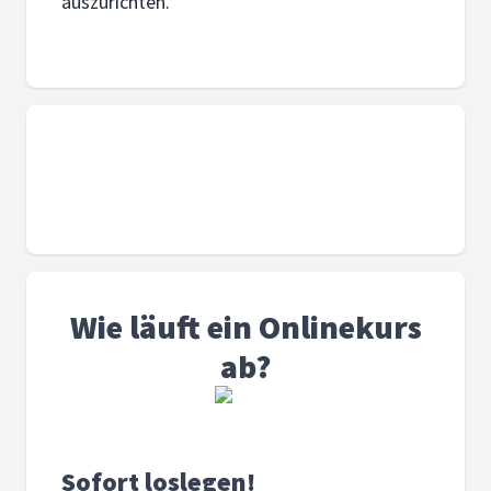
auszurichten.
„Gott liebt dich und freut
sich über dich.“
Wie läuft ein Onlinekurs
ab?
Sofort loslegen!