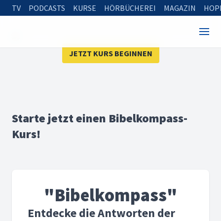
TV
PODCASTS
KURSE
HÖRBÜCHEREI
MAGAZIN
HOP
JETZT KURS BEGINNEN
Starte jetzt einen Bibelkompass-
Kurs!
"Bibelkompass"
Entdecke die Antworten der