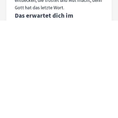
entdecken, die tröstet und Mut macht, denn
Gott hat das letzte Wort.
Das erwartet dich im
kostenlosen Online-Bibelkurs
„Warum gibt es Leid, wenn
Gott gut ist?“:
Vier kompakte Kurseinheiten zum
Thema Leid, Gott und Bibel
Zentrale Bibeltexte entdecken und
verstehen
Raum für persönliche Fragen -
vertraulich und respektvoll
Neue Perspektiven, die trösten, stärken
und Hoffnung machen
So funktioniert der Bibelkurs
Sofort starten:
Melde dich kostenlos an