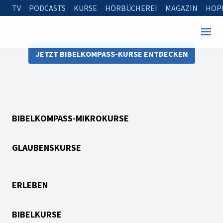
TV
PODCASTS
KURSE
HÖRBÜCHEREI
MAGAZIN
HOP
JETZT BIBELKOMPASS-KURSE ENTDECKEN
BIBELKOMPASS-MIKROKURSE
GLAUBENSKURSE
ERLEBEN
BIBELKURSE