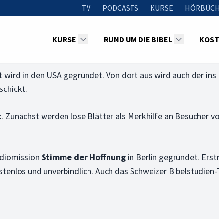
TV
PODCASTS
KURSE
HÖRBÜCH
KURSE
RUND UM DIE BIBEL
KOST
cht wird in den USA gegründet. Von dort aus wird auch der in
schickt.
z
. Zunächst werden lose Blätter als Merkhilfe an Besucher v
adiomission
Stimme der Hoffnung
in Berlin gegründet. Erst
ostenlos und unverbindlich. Auch das Schweizer Bibelstudien