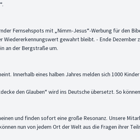
“.
rnder Fernsehspots mit „Nimm-Jesus“-Werbung für den Bibel
i der Wiedererkennungswert gewahrt bleibt. - Ende Dezembe
n an der Bergstraße um.
heint. Innerhalb eines halben Jahres melden sich 1000 Kinder
tdecke den Glauben“ wird ins Deutsche übersetzt. So könne
einen und finden sofort eine große Resonanz. Unsere Mitar
können nun von jedem Ort der Welt aus die Fragen ihrer Teiln