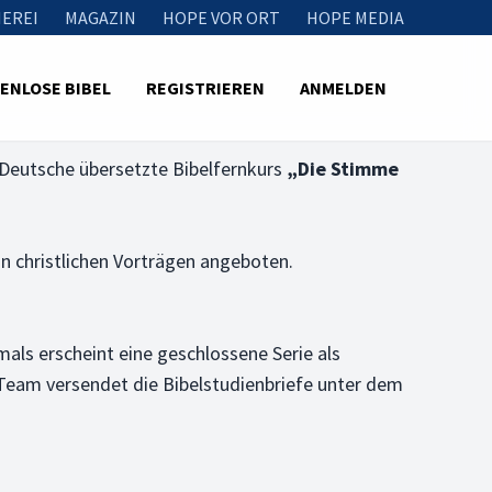
EREI
MAGAZIN
HOPE VOR ORT
HOPE MEDIA
ENLOSE BIBEL
REGISTRIEREN
ANMELDEN
s Deutsche übersetzte Bibelfernkurs
„Die Stimme
on christlichen Vorträgen angeboten.
mals erscheint eine geschlossene Serie als
-Team versendet die Bibelstudienbriefe unter dem