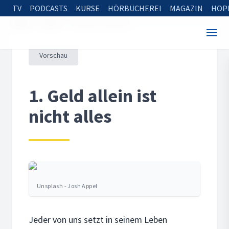
TV
PODCASTS
KURSE
HÖRBÜCHEREI
MAGAZIN
HOP
Home
Kurse
Leben mit Christus
Vorschau
1. Geld allein ist
nicht alles
Unsplash - Josh Appel
Jeder von uns setzt in seinem Leben