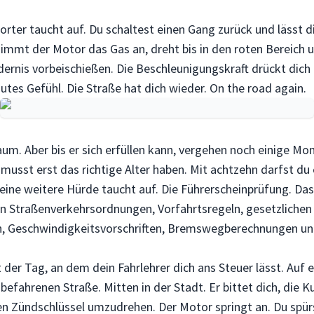
orter taucht auf. Du schaltest einen Gang zurück und lässt d
 nimmt der Motor das Gas an, dreht bis in den roten Bereich 
rnis vorbeischießen. Die Beschleunigungskraft drückt dich 
gutes Gefühl. Die Straße hat dich wieder. On the road again.
um. Aber bis er sich erfüllen kann, vergehen noch einige Mona
musst erst das richtige Alter haben. Mit achtzehn darfst du 
eine weitere Hürde taucht auf. Die Führerscheinprüfung. Das
on Straßenverkehrsordnungen, Vorfahrtsregeln, gesetzlichen
 Geschwindigkeitsvorschriften, Bremswegberechnungen und
der Tag, an dem dein Fahrlehrer dich ans Steuer lässt. Auf 
k befahrenen Straße. Mitten in der Stadt. Er bittet dich, die 
n Zündschlüssel umzudrehen. Der Motor springt an. Du spür