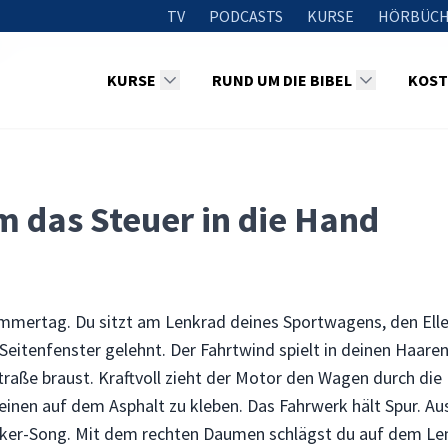
TV
PODCASTS
KURSE
HÖRBÜCH
KURSE
RUND UM DIE BIBEL
KOST
m das Steuer in die Hand
mmertag. Du sitzt am Lenkrad deines Sportwagens, den Elle
 Seitenfenster gelehnt. Der Fahrtwind spielt in deinen Haare
traße braust. Kraftvoll zieht der Motor den Wagen durch die 
heinen auf dem Asphalt zu kleben. Das Fahrwerk hält Spur. A
cker-Song. Mit dem rechten Daumen schlägst du auf dem Le