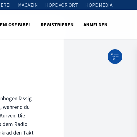
EREI
MAGAZIN
HOPE VOR ORT
HOPE MEDIA
ENLOSE BIBEL
REGISTRIEREN
ANMELDEN
nbogen lässig
n, während du
Kurven. Die
us dem Radio
nkrad den Takt