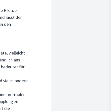
ie Pferde
und lässt den
in den
te, vielleicht
endlich ans
 bedeutet für
 vieles andere
einer normalen,
Kupplung zu
st die