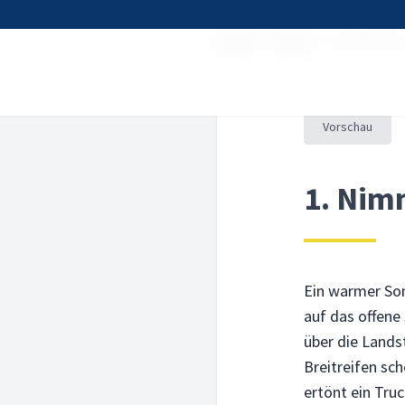
Home
Kurse
Tour of Life
Vorschau
1. Nim
Ein warmer So
auf das offene
über die Lands
Breitreifen sc
ertönt ein Tru