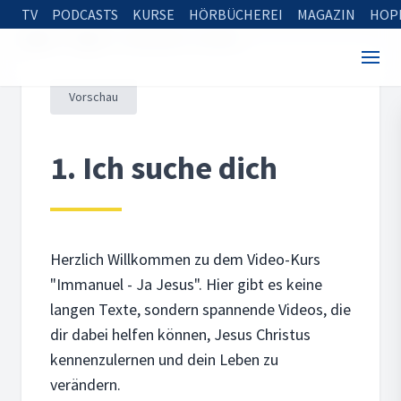
TV
PODCASTS
KURSE
HÖRBÜCHEREI
MAGAZIN
HOP
Home
Kurse
Immanuel - Ja Jesus
Vorschau
1. Ich suche dich
Herzlich Willkommen zu dem Video-Kurs
"Immanuel - Ja Jesus". Hier gibt es keine
langen Texte, sondern spannende Videos, die
dir dabei helfen können, Jesus Christus
kennenzulernen und dein Leben zu
verändern.