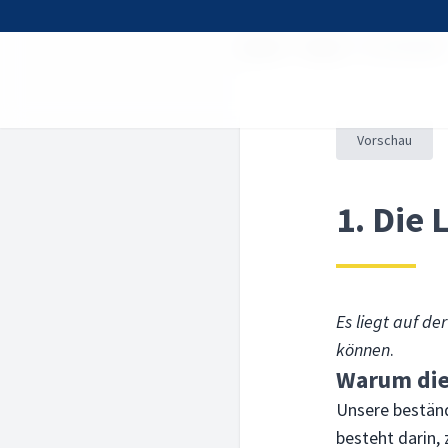
Home
Kurse
[truth]LINK
Vorschau
1. Die 
Es liegt auf d
können
.
Warum die
Unsere bestän
besteht darin,