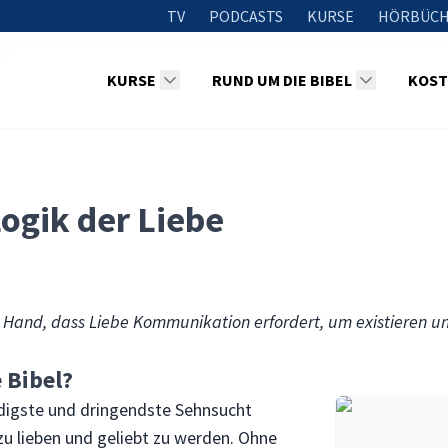
TV
PODCASTS
KURSE
HÖRBÜCH
KURSE
RUND UM DIE BIBEL
KOST
Logik der Liebe
er Hand, dass Liebe Kommunikation erfordert, um existieren 
 Bibel?
digste und dringendste Sehnsucht
 zu lieben und geliebt zu werden. Ohne