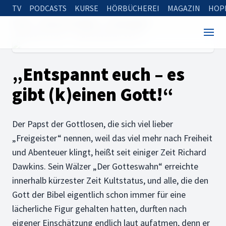
TV
PODCASTS
KURSE
HÖRBÜCHEREI
MAGAZIN
HOP
Home
Rund um die Bibel
Erfahrungen
„Entspannt euch – es gibt (k)einen Gott!“
„Entspannt euch – es
gibt (k)einen Gott!“
Der Papst der Gottlosen, die sich viel lieber
„Freigeister“ nennen, weil das viel mehr nach Freiheit
und Abenteuer klingt, heißt seit einiger Zeit Richard
Dawkins. Sein Wälzer „Der Gotteswahn“ erreichte
innerhalb kürzester Zeit Kultstatus, und alle, die den
Gott der Bibel eigentlich schon immer für eine
lächerliche Figur gehalten hatten, durften nach
eigener Einschätzung endlich laut aufatmen, denn er