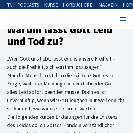
TV
PODCASTS
KURSE
HÖRBÜCHEREI
MAGAZIN
HOP
Home
Rund um die Bibel
Bibelfragen
Warum lässt Gott Leid und Tod zu?
Warum lässt Gott Leid
und Tod zu?
„Weil Gott uns liebt, lässt er uns unsere Freiheit –
auch die Freiheit, sich von ihm loszusagen.“
Manche Menschen stellen die Existenz Gottes in
Frage, weil ihrer Meinung nach ein liebender Gott
alles Leid sofort beenden müsse. Doch es ist
unvernünftig, wenn wir Gott leugnen, nur weil er nicht
so handelt, wie wir es von ihm erwarten.
Die folgenden kurzen Erklärungen für die Existenz
des Leides sollen Gottes Handeln verständlicher