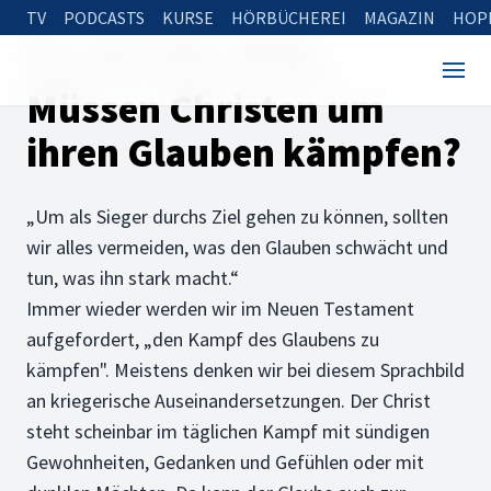
TV
PODCASTS
KURSE
HÖRBÜCHEREI
MAGAZIN
HOP
Home
Rund um die Bibel
Bibelfragen
Müssen Christen um ihren Glauben kämpfen?
Müssen Christen um
ihren Glauben kämpfen?
„Um als Sieger durchs Ziel gehen zu können, sollten
wir alles vermeiden, was den Glauben schwächt und
tun, was ihn stark macht.“
Immer wieder werden wir im Neuen Testament
aufgefordert, „den Kampf des Glaubens zu
kämpfen". Meistens denken wir bei diesem Sprachbild
an kriegerische Auseinandersetzungen. Der Christ
steht scheinbar im täglichen Kampf mit sündigen
Gewohnheiten, Gedanken und Gefühlen oder mit