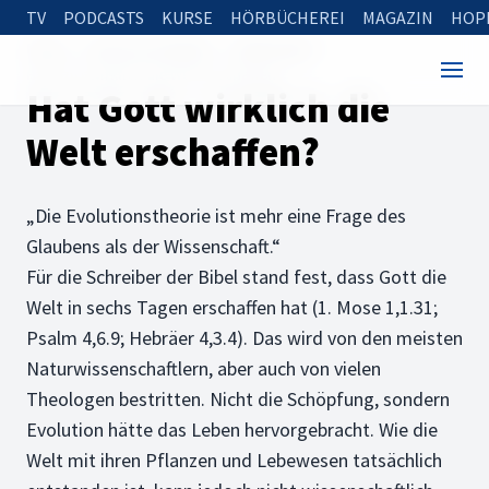
TV
PODCASTS
KURSE
HÖRBÜCHEREI
MAGAZIN
HOP
Home
Rund um die Bibel
Bibelfragen
Hat Gott wirklich die Welt erschaffen?
Hat Gott wirklich die
Welt erschaffen?
„Die Evolutionstheorie ist mehr eine Frage des
Glaubens als der Wissenschaft.“
Für die Schreiber der Bibel stand fest, dass Gott die
Welt in sechs Tagen erschaffen hat (1. Mose 1,1.31;
Psalm 4,6.9; Hebräer 4,3.4). Das wird von den meisten
Naturwissenschaftlern, aber auch von vielen
Theologen bestritten. Nicht die Schöpfung, sondern
Evolution hätte das Leben hervorgebracht. Wie die
Welt mit ihren Pflanzen und Lebewesen tatsächlich