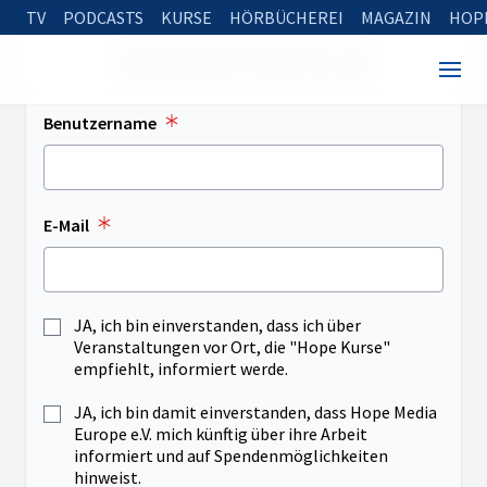
TV
PODCASTS
KURSE
HÖRBÜCHEREI
MAGAZIN
HOP
NEUES KONTO ERSTELLEN
Benutzername
E-Mail
JA, ich bin einverstanden, dass ich über
Veranstaltungen vor Ort, die "Hope Kurse"
empfiehlt, informiert werde.
JA, ich bin damit einverstanden, dass Hope Media
Europe e.V. mich künftig über ihre Arbeit
informiert und auf Spendenmöglichkeiten
hinweist.