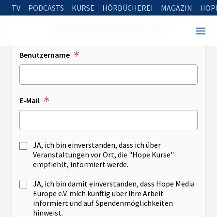
TV
PODCASTS
KURSE
HÖRBÜCHEREI
MAGAZIN
HOP
NEUES KONTO ERSTELLEN
Benutzername
E-Mail
JA, ich bin einverstanden, dass ich über
Veranstaltungen vor Ort, die "Hope Kurse"
empfiehlt, informiert werde.
JA, ich bin damit einverstanden, dass Hope Media
Europe e.V. mich künftig über ihre Arbeit
informiert und auf Spendenmöglichkeiten
hinweist.