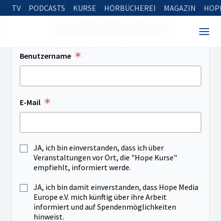
TV
PODCASTS
KURSE
HÖRBÜCHEREI
MAGAZIN
HOP
NEUES KONTO ERSTELLEN
Benutzername
E-Mail
JA, ich bin einverstanden, dass ich über
Veranstaltungen vor Ort, die "Hope Kurse"
empfiehlt, informiert werde.
JA, ich bin damit einverstanden, dass Hope Media
Europe e.V. mich künftig über ihre Arbeit
informiert und auf Spendenmöglichkeiten
hinweist.