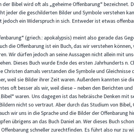
h der Bibel wird oft als „geheime Offenbarung“ bezeichnet. 
cht jeder die geschilderten Bilder und Symbole verstehen kan
 jedoch ein Widerspruch in sich. Entweder ist etwas offenbar
ffenbarung“ (griech.: apokalypsis) meint also gerade das Geg
uch die Offenbarung ist ein Buch, das wir verstehen können,
eren. Wir dürfen jedoch an seine Aussagen nicht allein mit u
hen. Dieses Buch wurde Ende des ersten Jahrhunderts n. Ch
ie Christen damals verstanden die Symbole und Gleichnisse 
er, weil sie Bilder ihrer Zeit waren. Außerdem kannten sie d
tes oft besser als wir, weil diese – neben den Berichten und
 „Bibel“ waren. Uns dagegen ist das hebräische Denken mit s
Bildern nicht so vertraut. Aber durch das Studium von Bibel,
auch wir uns in die Sprache und die Bilder der Offenbarung h
üpfen übrigens an das Buch Daniel an. Wer dieses Buch schon 
r Offenbarung schneller zurechtfinden. Es führt also nur zu w