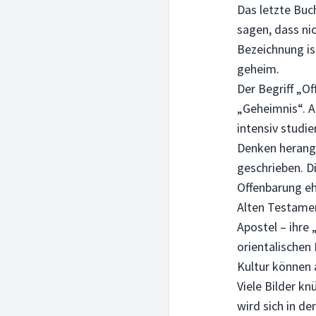
Das letzte Buc
sagen, dass ni
Bezeichnung ist
geheim.
Der Begriff „O
„Geheimnis“. A
intensiv studi
Denken herange
geschrieben. D
Offenbarung eh
Alten Testamen
Apostel – ihre
orientalischen 
Kultur können 
Viele Bilder kn
wird sich in de