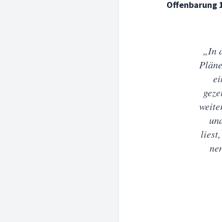
Offenbarung 
„In 
Pläne
ei
geze
weite
und
liest
nen