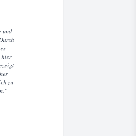
e und
 Durch
nes
 hier
ezeigt
ches
ich zu
en.“