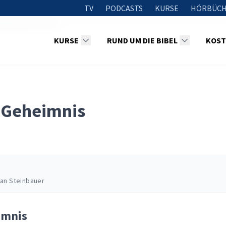
TV
PODCASTS
KURSE
HÖRBÜCH
rung Jesu Christi
KURSE
RUND UM DIE BIBEL
KOST
n Geheimnis
fan Steinbauer
imnis