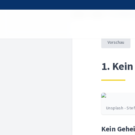
Home
Kurse
Die Offenba
Vorschau
1. Kei
Unsplash - Ste
Kein Gehe