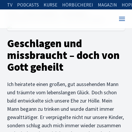
TV
PODCASTS
KURSE
HÖRBÜCHEREI
MAGAZIN
HOP
Home
Rund um die Bibel
Erfahrungen
Geschlagen und missbraucht – doch von Gott geheilt
Geschlagen und
missbraucht – doch von
Gott geheilt
Ich heiratete einen großen, gut aussehenden Mann
und träumte vom lebenslangen Glück. Doch schon
bald entwickelte sich unsere Ehe zur Hölle. Mein
Mann begann zu trinken und wurde damit immer
gewalttätiger. Er verprügelte nicht nur unsere Kinder,
sondern schlug auch mich immer wieder zusammen