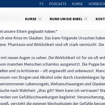
TV
PODCASTS
KURSE
HÖRBÜCH
n ich als Jugendlicher zum eigenen Glauben finden?
dlicher zum eigenen Glaube
KURSE
RUND UM DIE BIBEL
KOST
eil unsere Eltern geglaubt haben.“
rch eine Krise im Glauben. Das kann folgende Ursachen habe
e. Phantasie und Wirklichkeit sind oft stark vermischt. Die
 mit neuen Augen zu sehen. Die Wirklichkeit ist für sie oft e
rd von manchen Menschen schamlos ausgenutzt. Die Puppe be
tellen und zu kritisieren – oft ungewollt und unbewusst. Ma
Konsum von Drogen und Alkohol oder durch stundenlanges S
übernommenen Lebensregeln, Weltanschauungen und Glaubens
 Suche nach Wahrheit: „Was gilt? Wem kann ich vertrauen? W
erden von Gefühlsschwankungen begleitet: Verunsicherung, 
eiß, versteht die eigenen Wechselspiele der Gefühle besser u