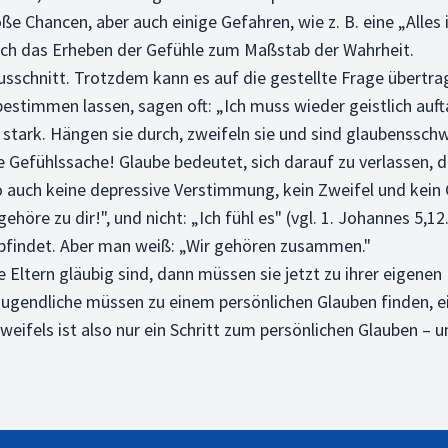
 Chancen, aber auch einige Gefahren, wie z. B. eine „Alles 
uch das Erheben der Gefühle zum Maßstab der Wahrheit.
r Ausschnitt. Trotzdem kann es auf die gestellte Frage übertr
 bestimmen lassen, sagen oft: „Ich muss wieder geistlich auf
be stark. Hängen sie durch, zweifeln sie und sind glaubenssch
ne Gefühlssache! Glaube bedeutet, sich darauf zu verlassen, 
 auch keine depressive Verstimmung, kein Zweifel und kein G
ehöre zu dir!", und nicht: „Ich fühl es" (vgl. 1. Johannes 5,12
empfindet. Aber man weiß: „Wir gehören zusammen."
e Eltern gläubig sind, dann müssen sie jetzt zu ihrer eigen
 Jugendliche müssen zu einem persönlichen Glauben finden, e
Zweifels ist also nur ein Schritt zum persönlichen Glauben – 