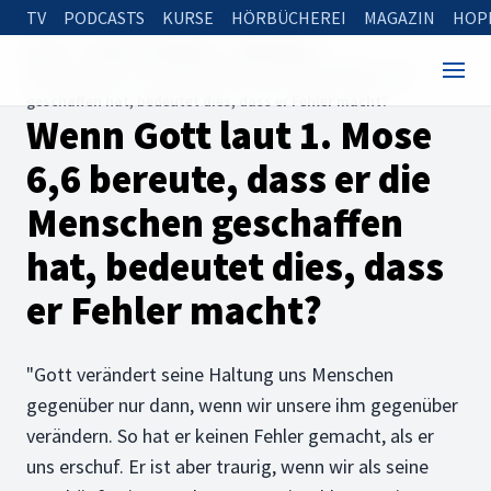
TV
PODCASTS
KURSE
HÖRBÜCHEREI
MAGAZIN
HOP
Home
Rund um die Bibel
Bibelfragen
Wenn Gott laut 1. Mose 6,6 bereute, dass er die Menschen
geschaffen hat, bedeutet dies, dass er Fehler macht?
Wenn Gott laut 1. Mose
6,6 bereute, dass er die
Menschen geschaffen
hat, bedeutet dies, dass
er Fehler macht?
"Gott verändert seine Haltung uns Menschen
gegenüber nur dann, wenn wir unsere ihm gegenüber
verändern. So hat er keinen Fehler gemacht, als er
uns erschuf. Er ist aber traurig, wenn wir als seine