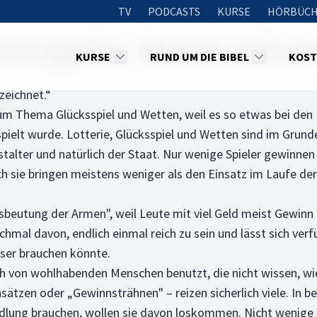
TV
PODCASTS
KURSE
HÖRBÜCH
Christen an Glücksspielen, Wetten und Lotterien teilnehmen?
ücksspielen, Wetten und Lot
KURSE
RUND UM DIE BIBEL
KOST
zeichnet.“
 zum Thema Glücksspiel und Wetten, weil es so etwas bei den
espielt wurde. Lotterie, Glücksspiel und Wetten sind im Gru
talter und natürlich der Staat. Nur wenige Spieler gewinnen
ch sie bringen meistens weniger als den Einsatz im Laufe de
beutung der Armen", weil Leute mit viel Geld meist Gewinn u
hmal davon, endlich einmal reich zu sein und lässt sich verfü
sser brauchen könnte.
on wohlhabenden Menschen benutzt, die nicht wissen, wie s
sätzen oder „Gewinnsträhnen" – reizen sicherlich viele. In b
ndlung brauchen, wollen sie davon loskommen. Nicht wenige 