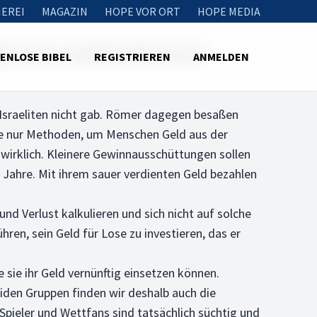
EREI
MAGAZIN
HOPE VOR ORT
HOPE MEDIA
terien teilnehmen?
ENLOSE BIBEL
REGISTRIEREN
ANMELDEN
 Israeliten nicht gab. Römer dagegen besaßen
nde nur Methoden, um Menschen Geld aus der
 wirklich. Kleinere Gewinnausschüttungen sollen
r Jahre. Mit ihrem sauer verdienten Geld bezahlen
nd Verlust kalkulieren und sich nicht auf solche
hren, sein Geld für Lose zu investieren, das er
ie ihr Geld vernünftig einsetzen können.
eiden Gruppen finden wir deshalb auch die
Spieler und Wettfans sind tatsächlich süchtig und