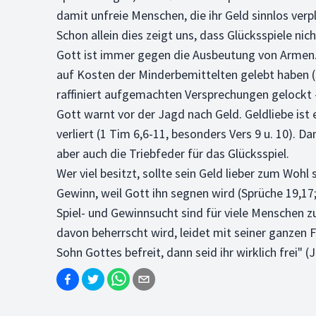
damit unfreie Menschen, die ihr Geld sinnlos ver
Schon allein dies zeigt uns, dass Glücksspiele ni
Gott ist immer gegen die Ausbeutung von Armen.
auf Kosten der Minderbemittelten gelebt haben (s
raffiniert aufgemachten Versprechungen gelockt 
Gott warnt vor der Jagd nach Geld. Geldliebe ist
verliert (1 Tim 6,6-11, besonders Vers 9 u. 10). 
aber auch die Triebfeder für das Glücksspiel.
Wer viel besitzt, sollte sein Geld lieber zum Woh
Gewinn, weil Gott ihn segnen wird (Sprüche 19,17;
Spiel- und Gewinnsucht sind für viele Menschen z
davon beherrscht wird, leidet mit seiner ganzen 
Sohn Gottes befreit, dann seid ihr wirklich frei" (J