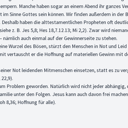
plempern. Manche haben sogar an einem Abend ihr ganzes Ver
cht im Sinne Gottes sein können. Wir finden außerdem in der 
 Deshalb haben die alttestamentlichen Propheten oft deutl
iehe z. B. Jes 5,8; Hes 18,7.12.13; Mi 2,2). Zwar wird niem
– nämlich auch einmal auf der Gewinnerseite zu stehen.
 eine Wurzel des Bösen, stürzt den Menschen in Not und Leid 
Damit vertauscht er die Hoffnung auf materiellen Gewinn mit d
l seiner Not leidenden Mitmenschen einsetzen, statt es zu ve
 22,9).
um Problem geworden. Natürlich wird nicht jeder abhängig, 
Familie unter den Folgen. Jesus kann auch davon frei machen
oh 8,36; Hoffnung für alle).