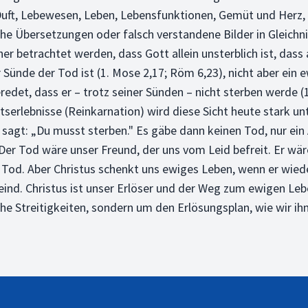
t, Lebewesen, Leben, Lebensfunktionen, Gemüt und Herz, ich
che Übersetzungen oder falsch verstandene Bilder in Gleichn
r betrachtet werden, dass Gott allein unsterblich ist, dass
 Sünde der Tod ist (1. Mose 2,17; Röm 6,23), nicht aber ein 
t, dass er – trotz seiner Sünden – nicht sterben werde (1. 
erlebnisse (Reinkarnation) wird diese Sicht heute stark un
r sagt: „Du musst sterben." Es gäbe dann keinen Tod, nur ein
. Der Tod wäre unser Freund, der uns vom Leid befreit. Er w
der Tod. Aber Christus schenkt uns ewiges Leben, wenn er w
eind. Christus ist unser Erlöser und der Weg zum ewigen Leben
e Streitigkeiten, sondern um den Erlösungsplan, wie wir ihn i