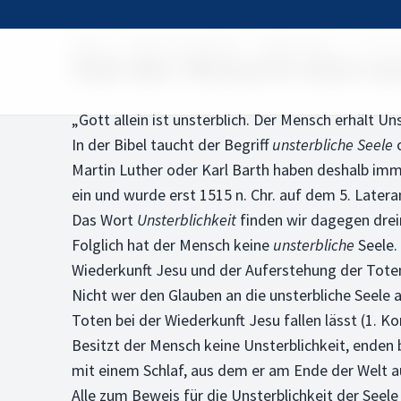
Home
Rund um die Bibel
Bibelfragen
Hat der
Hat der Mensch eine un
„Gott allein ist unsterblich. Der Mensch erhält Un
In der Bibel taucht der Begriff
unsterbliche Seele
Martin Luther oder Karl Barth haben deshalb immer
ein und wurde erst 1515 n. Chr. auf dem 5. Late
Das Wort
Unsterblichkeit
finden wir dagegen dreim
Folglich hat der Mensch keine
unsterbliche
Seele.
Wiederkunft Jesu und der Auferstehung der Toten.
Nicht wer den Glauben an die unsterbliche Seele 
Toten bei der Wiederkunft Jesu fallen lässt (1. Ko
Besitzt der Mensch keine Unsterblichkeit, enden 
mit einem Schlaf, aus dem er am Ende der Welt a
Alle zum Beweis für die Unsterblichkeit der Seel