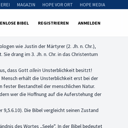
EREI
MAGAZIN
HOPE VOR ORT
HOPE MEDIA
ENLOSE BIBEL
REGISTRIEREN
ANMELDEN
ologen wie Justin der Märtyrer (2. Jh. n. Chr.),
Sie drang im 3. Jh. n. Chr. in das Christentum
lus, dass Gott
allein
Unsterblichkeit besitzt!
e Mensch erhält die Unsterblichkeit erst bei der
n fester Bestandteil der menschlichen Natur.
ndern wer die Hoffnung auf die Auferstehung der
9,5.6.10). Die Bibel vergleicht seinen Zustand
ändnis des Wortes „Seele". In der Bibel bedeutet