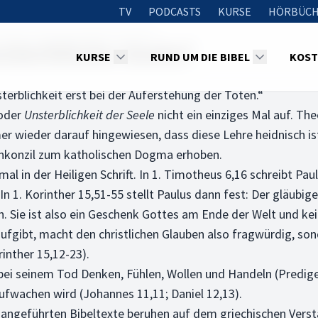
TV
PODCASTS
KURSE
HÖRBÜCH
 Mensch eine unsterbliche Seele?
sterbliche Seele?
KURSE
RUND UM DIE BIBEL
KOST
sterblichkeit erst bei der Auferstehung der Toten.“
oder
Unsterblichkeit der Seele
nicht ein einziges Mal auf. The
 wieder darauf hingewiesen, dass diese Lehre heidnisch ist. 
rankonzil zum katholischen Dogma erhoben.
al in der Heiligen Schrift. In 1. Timotheus 6,16 schreibt Pau
 In 1. Korinther 15,51-55 stellt Paulus dann fest: Der gläubig
 Sie ist also ein Geschenk Gottes am Ende der Welt und kei
aufgibt, macht den christlichen Glauben also fragwürdig, so
rinther 15,12-23).
bei seinem Tod Denken, Fühlen, Wollen und Handeln (Prediger 
ufwachen wird (Johannes 11,11; Daniel 12,13).
e angeführten Bibeltexte beruhen auf dem griechischen Verst