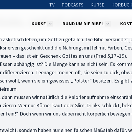
TV
PODCASTS
KURSE
HÖRBÜCH
abhängig vom Essen, weil ich gern und gut esse?
ssen, weil ich gern und gut 
KURSE
RUND UM DIE BIBEL
KOST
 asketisch leben, um Gott zu gefallen. Die Bibel verkündet 
cksnerven geschenkt und die Nahrungsmittel mit Farben, Ge
euen – das ist ein Geschenk Gottes an uns (Pred 5,17–19).
sen abhängig ist? Die Menge kann es nicht sein. Es kommt 
r differenzieren. Teenager meinen oft, sie seien zu dick, o
sch wohl, wenn sie ein gewisses „Polster“ besitzen. Es gibt
ielraum.
 dann müssen wir natürlich die Kalorienaufnahme einschränk
eduzieren. Wer nur Körner kaut oder Slim-Drinks schluckt, 
 aber fein!“ Doch wenn wir uns dabei nicht körperlich bewege
ewicht, sondern haben nur einen falschen Maßstab dafür, wie