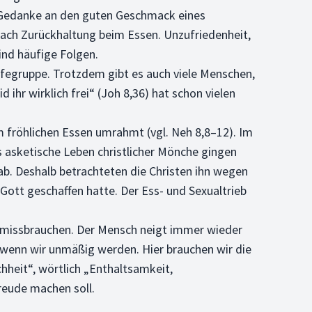
er Gedanke an den guten Geschmack eines
nach Zurückhaltung beim Essen. Unzufriedenheit,
ind häufige Folgen.
ilfegruppe. Trotzdem gibt es auch viele Menschen,
 ihr wirklich frei“ (Joh 8,36) hat schon vielen
om fröhlichen Essen umrahmt (vgl. Neh 8,8–12). Im
s asketische Leben christlicher Mönche gingen
 ab. Deshalb betrachteten die Christen ihn wegen
Gott geschaffen hatte. Der Ess- und Sexualtrieb
e missbrauchen. Der Mensch neigt immer wieder
, wenn wir unmäßig werden. Hier brauchen wir die
chheit“, wörtlich „Enthaltsamkeit,
reude machen soll.