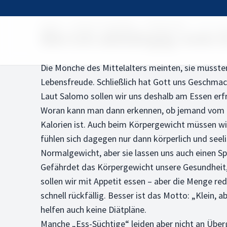
Home
Rund um die Bibel
Bibelfragen
Bin ich 
Bin ich abhängig vom E
Die Mönche des Mittelalters meinten, sie müssten
Lebensfreude. Schließlich hat Gott uns Geschma
Laut Salomo sollen wir uns deshalb am Essen erfr
Woran kann man dann erkennen, ob jemand vom Es
Kalorien ist. Auch beim Körpergewicht müssen wi
fühlen sich dagegen nur dann körperlich und seeli
Normalgewicht, aber sie lassen uns auch einen Sp
Gefährdet das Körpergewicht unsere Gesundheit,
sollen wir mit Appetit essen – aber die Menge r
schnell rückfällig. Besser ist das Motto: „Klein,
helfen auch keine Diätpläne.
Manche „Ess-Süchtige“ leiden aber nicht an Überg