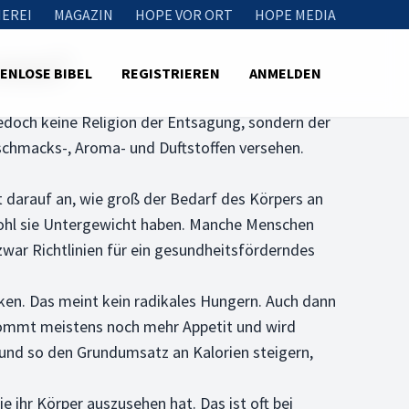
EREI
MAGAZIN
HOPE VOR ORT
HOPE MEDIA
esse?
ENLOSE BIBEL
REGISTRIEREN
ANMELDEN
jedoch keine Religion der Entsagung, sondern der
schmacks-, Aroma- und Duftstoffen versehen.
darauf an, wie groß der Bedarf des Körpers an
bwohl sie Untergewicht haben. Manche Menschen
 zwar Richtlinien für ein gesundheitsförderndes
en. Das meint kein radikales Hungern. Auch dann
bekommt meistens noch mehr Appetit und wird
n und so den Grundumsatz an Kalorien steigern,
 ihr Körper auszusehen hat. Das ist oft bei