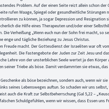
lastendes Problem. Auf der einen Seite reizt allein schon d
eite rufen Waage, Spiegel oder gesundheitliche Störungen 
ntrollieren zu können, ja sogar Depression und Resignation s
cherlich die Hilfe eines Therapeuten und/oder einer Selbsth
n. Die Verheißung „Wenn euch nun der Sohn frei macht, so seid
ne enge und tägliche Beziehung zu Jesus Christus.
ssen Freude macht. Der Gottesdienst der Israeliten war oft v
legenheit. Die Fastengebote der Juden zur Zeit Jesu und da
ische Lehre von der unsterblichen Seele wertet ja den Körper
n seiner Triebe als böse. Damit verdammten sie etwas, das 
s Geschenke als böse bezeichnen, sondern auch, wenn wir si
d links seines Lebensweges auftun. So schaden wir uns selbst
eist auch die Kraft zur Selbstbeherrschung (Gal 5,22 – „Keus
 falschen Schuldgefühlen, wenn wir wissen, dass Essen uns F