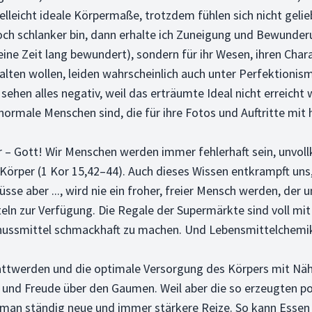
vielleicht ideale Körpermaße, trotzdem fühlen sich nicht g
och schlanker bin, dann erhalte ich Zuneigung und Bewunderu
ine Zeit lang bewundert), sondern für ihr Wesen, ihren Chara
lten wollen, leiden wahrscheinlich auch unter Perfektioni
hen alles negativ, weil das erträumte Ideal nicht erreicht w
 normale Menschen sind, die für ihre Fotos und Auftritte mi
iner – Gott! Wir Menschen werden immer fehlerhaft sein, unv
rper (1 Kor 15,42–44). Auch dieses Wissen entkrampft uns, 
se aber ..., wird nie ein froher, freier Mensch werden, der
eln zur Verfügung. Die Regale der Supermärkte sind voll mi
nussmittel schmackhaft zu machen. Und Lebensmittelchemik
s Sattwerden und die optimale Versorgung des Körpers mit Nä
und Freude über den Gaumen. Weil aber die so erzeugten posi
an ständig neue und immer stärkere Reize. So kann Essen 