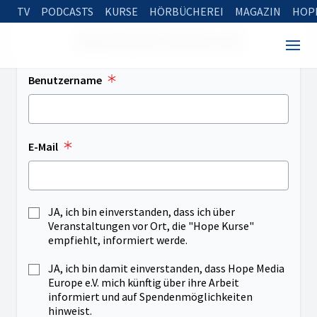
TV
PODCASTS
KURSE
HÖRBÜCHEREI
MAGAZIN
HOP
NEUES KONTO ERSTELLEN
Benutzername
E-Mail
JA, ich bin einverstanden, dass ich über
Veranstaltungen vor Ort, die "Hope Kurse"
empfiehlt, informiert werde.
JA, ich bin damit einverstanden, dass Hope Media
Europe e.V. mich künftig über ihre Arbeit
informiert und auf Spendenmöglichkeiten
hinweist.