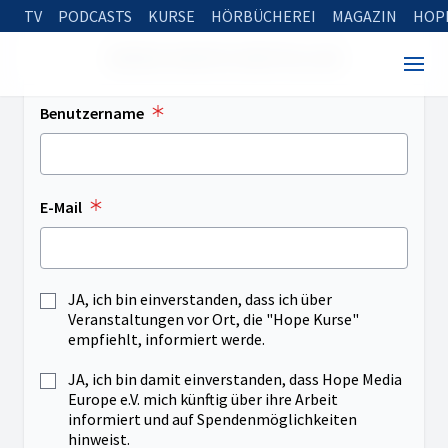
TV
PODCASTS
KURSE
HÖRBÜCHEREI
MAGAZIN
HOP
NEUES KONTO ERSTELLEN
Benutzername
E-Mail
JA, ich bin einverstanden, dass ich über
Veranstaltungen vor Ort, die "Hope Kurse"
empfiehlt, informiert werde.
JA, ich bin damit einverstanden, dass Hope Media
Europe e.V. mich künftig über ihre Arbeit
informiert und auf Spendenmöglichkeiten
hinweist.