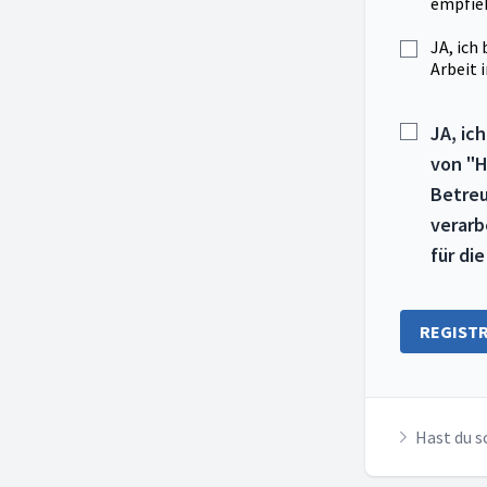
empfieh
JA, ich
Arbeit 
JA, ic
von "
Betreu
verarb
für di
REGIST
Hast du s